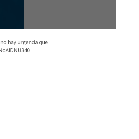
 no hay urgencia que
o.#NoAlDNU340