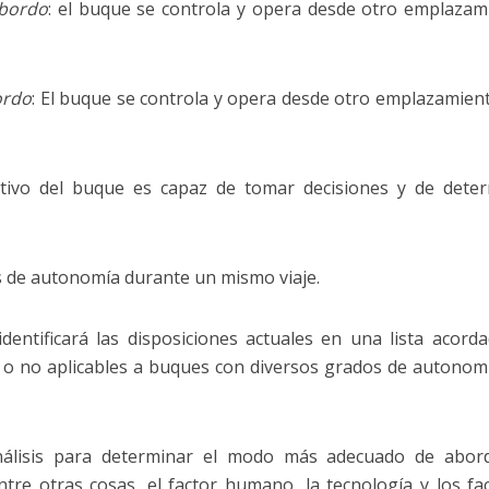
 bordo
: el buque se controla y opera desde otro emplazam
ordo
: El buque se controla y opera desde otro emplazamien
ativo del buque es capaz de tomar decisiones y de dete
 de autonomía durante un mismo viaje.
dentificará las disposiciones actuales en una lista acord
 o no aplicables a buques con diversos grados de autonomí
nálisis para determinar el modo más adecuado de abord
re otras cosas, el factor humano, la tecnología y los fa