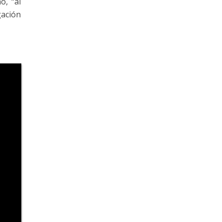
o, “al
gación