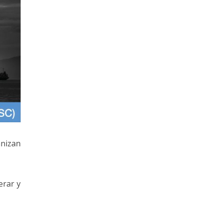
anizan
erar y