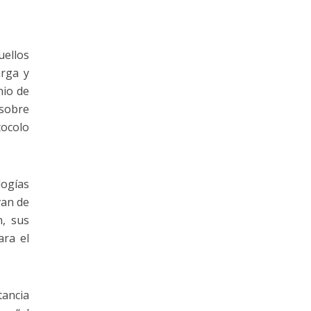
uellos
arga y
nio de
 sobre
tocolo
logías
van de
n, sus
ara el
tancia