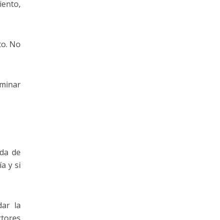
iento,
to. No
rminar
ada de
a y si
ar la
ctores