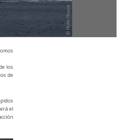
nomos
de los
tos de
ápidos
erá el
acción