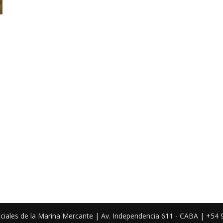
iciales de la Marina Mercante | Av. Independencia 611 - CABA | +54 