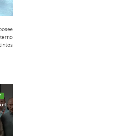
 posee
lterno
tintos
S
 el
us