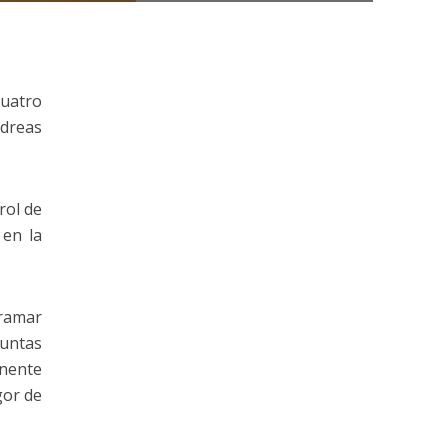
cuatro
ndreas
rol de
 en la
tramar
guntas
anente
gor de