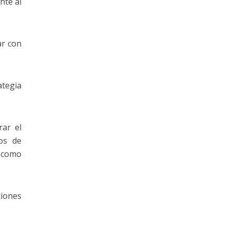
nte al
ar con
ategia
rar el
os de
, como
ciones