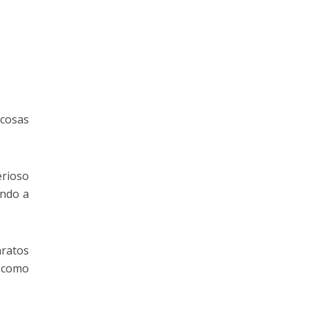
 cosas
erioso
ando a
aratos
n como