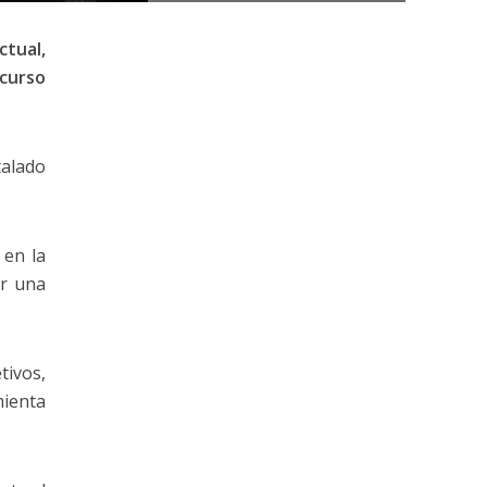
tual,
ecurso
talado
 en la
ar una
tivos,
mienta